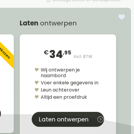
Laten
ontwerpen
gekozen
34
€
,95
Incl. BTW
Wij ontwerpen je
naambord
Voer enkele gegevens in
Leun achterover
Altijd een proefdruk
Laten ontwerpen