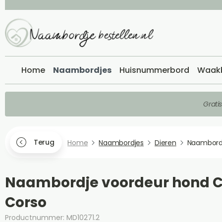
Home
Naambordjes
Huisnummerbord
Waak
Grati
Terug
Home
Naambordjes
Dieren
Naambord
Naambordje voordeur hond 
Corso
Productnummer: MD10271.2