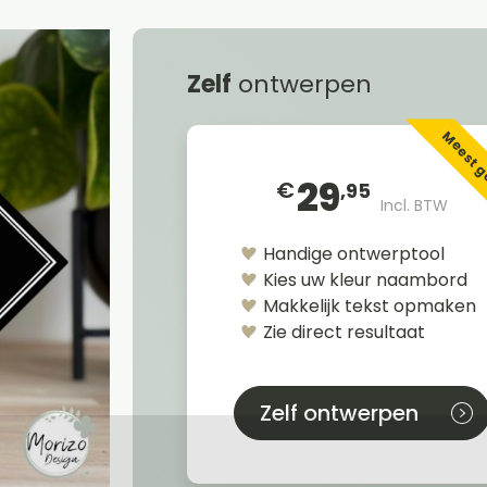
Zelf
ontwerpen
Meest 
29
€
,95
Incl. BTW
Handige ontwerptool
Kies uw kleur naambord
Makkelijk tekst opmaken
Zie direct resultaat
Zelf ontwerpen