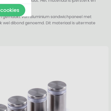
rylaat naamplaat. Het materiaal is ijzersterk en
 cookies
jn gemaakt van aluminium sandwichpaneel met
k wel dibond genoemd. Dit materiaal is uitermate