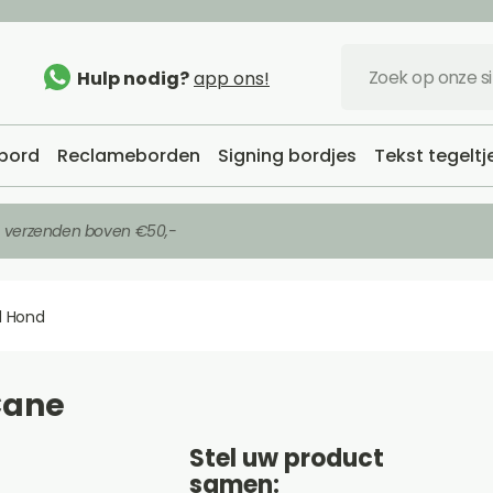
Hulp nodig?
app ons!
bord
Reclameborden
Signing bordjes
Tekst tegeltj
s verzenden boven €50,-
 Hond
Cane
Stel uw product
samen: