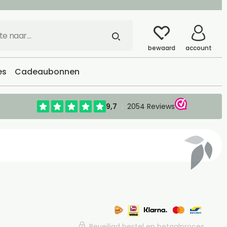
bewaard
account
es
Cadeaubonnen
Beveiligd bestel en betaalproces