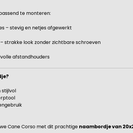
 passend te monteren:
es – stevig en netjes afgewerkt
 – strakke look zonder zichtbare schroeven
jlvolle afstandhouders
dje?
stijlvol
erptool
engebruik
rouwe Cane Corso met dit prachtige
naambordje van 20x