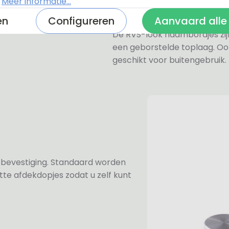
een perspex naambordje of ac
.
Meer informatie...
zeer licht.
en
Configureren
Aanvaard alle
De RVS-look naambordjes zi
een geborstelde toplaag. Oo
geschikt voor buitengebruik.
n bevestiging. Standaard worden
te afdekdopjes zodat u zelf kunt