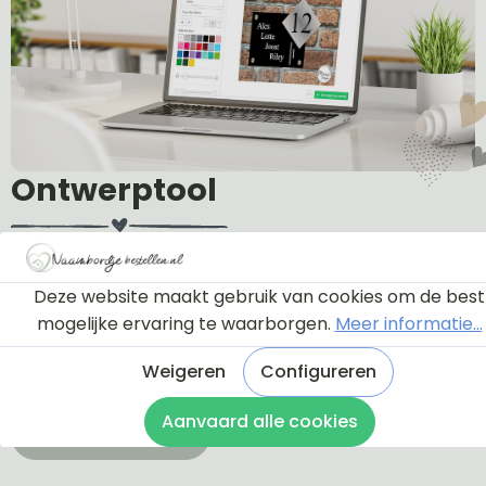
Ontwerptool
Via onderstaande knop komt u bij een instructie en
Deze website maakt gebruik van cookies om de best
een tutorial die u een rondleiding geeft door de
mogelijke ervaring te waarborgen.
Meer informatie...
ontwerptool. Hierdoor weet u precies hoe u zelf uw
naambordje helemaal kunt aanpassen en naar uw
Weigeren
Configureren
eigen smaak kunt ontwerpen.
Aanvaard alle cookies
Bekijk de instructie