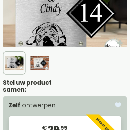
Stel uw product
samen:
Zelf
ontwerpen
Meest gekozen
29
€
,95