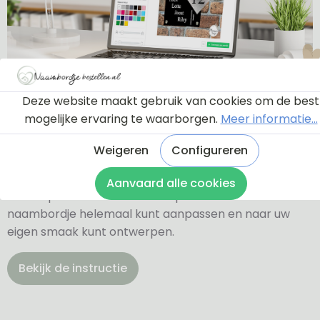
Ontwerptool
Deze website maakt gebruik van cookies om de best
mogelijke ervaring te waarborgen.
Meer informatie...
Weigeren
Configureren
Via onderstaande knop komt u bij een instructie en
een tutorial die u een rondleiding geeft door de
Aanvaard alle cookies
ontwerptool. Hierdoor weet u precies hoe u zelf uw
naambordje helemaal kunt aanpassen en naar uw
eigen smaak kunt ontwerpen.
Bekijk de instructie