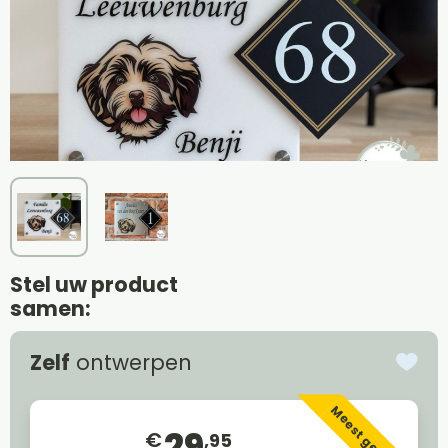
Stel uw product
samen:
Zelf
ontwerpen
Meest gekozen
29
€
,95