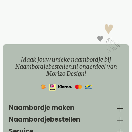
Maak jouw unieke naambordje bij
Naambordjebestellen.nl onderdeel van
Morizo Design!
Naambordje maken
Naambordjebestellen
Service