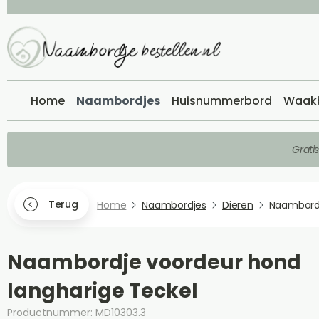
Home
Naambordjes
Huisnummerbord
Waak
Grati
Terug
Home
Naambordjes
Dieren
Naambord
Naambordje voordeur hond
langharige Teckel
Productnummer: MD10303.3