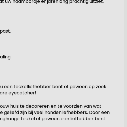
 uw naambordje er jarenlang prachtig uitziet.
past.
aling
 nu een teckelliefhebber bent of gewoon op zoek
ware eyecatcher!
jouw huis te decoreren en te voorzien van wat
 geliefd zijn bij veel hondenliefhebbers. Door een
angharige teckel of gewoon een liefhebber bent