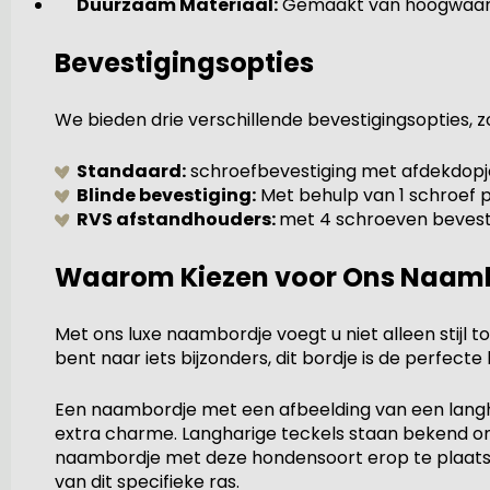
Duurzaam Materiaal:
Gemaakt van hoogwaardig
Bevestigingsopties
We bieden drie verschillende bevestigingsopties, z
Standaard:
schroefbevestiging met afdekdopje
B
linde bevestiging:
Met behulp van 1 schroef 
RVS afstandhouders:
met 4 schroeven bevesti
Waarom Kiezen voor Ons Naam
Met ons luxe naambordje voegt u niet alleen stijl
bent naar iets bijzonders, dit bordje is de perfe
Een naambordje met een afbeelding van een langha
extra charme. Langharige teckels staan bekend om hu
naambordje met deze hondensoort erop te plaatsen,
van dit specifieke ras.