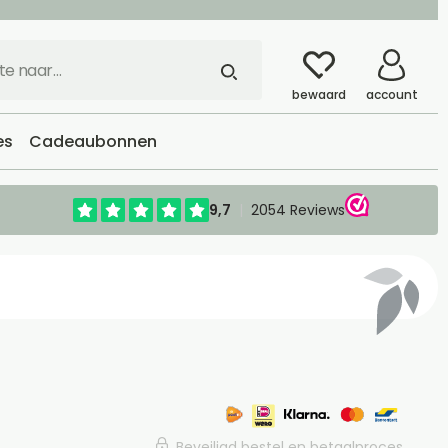
bewaard
account
es
Cadeaubonnen
Beveiligd bestel en betaalproces