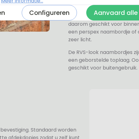
.
Meer informatie...
wit, grijs, zwart en mat zwart.
en
Configureren
Aanvaard alle
Het naambordje is een laser
daarom geschikt voor binne
een perspex naambordje of ac
zeer licht.
De RVS-look naambordjes zi
een geborstelde toplaag. Oo
geschikt voor buitengebruik.
n bevestiging. Standaard worden
te afdekdopjes zodat u zelf kunt