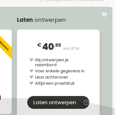
Laten
ontwerpen
gekozen
40
€
,95
Incl. BTW
Wij ontwerpen je
naambord
Voer enkele gegevens in
Leun achterover
Altijd een proefdruk
Laten ontwerpen