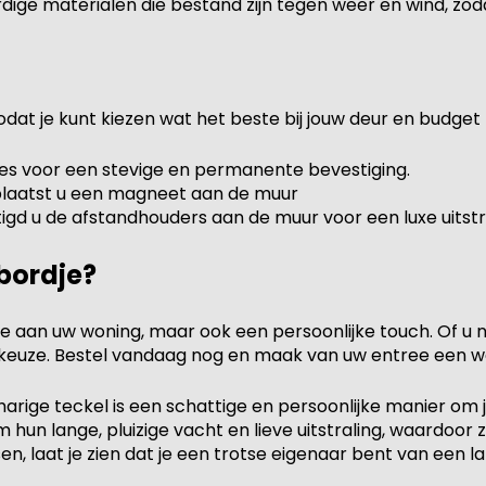
e materialen die bestand zijn tegen weer en wind, zodat
odat je kunt kiezen wat het beste bij jouw deur en budget 
s voor een stevige en permanente bevestiging.
plaatst u een magneet aan de muur
gd u de afstandhouders aan de muur voor een luxe uitstr
bordje?
 toe aan uw woning, maar ook een persoonlijke touch. Of u
cte keuze. Bestel vandaag nog en maak van uw entree een 
rige teckel is een schattige en persoonlijke manier om 
n lange, pluizige vacht en lieve uitstraling, waardoor ze
 laat je zien dat je een trotse eigenaar bent van een l