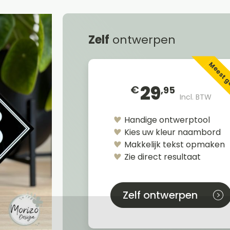
Zelf
ontwerpen
Meest 
29
€
,95
Incl. BTW
Handige ontwerptool
Kies uw kleur naambord
Makkelijk tekst opmaken
Zie direct resultaat
Zelf ontwerpen