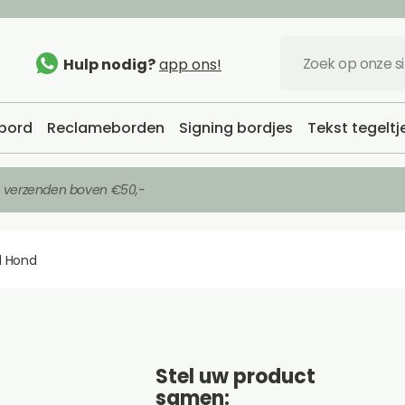
Hulp nodig?
app ons!
bord
Reclameborden
Signing bordjes
Tekst tegeltj
s verzenden boven €50,-
 Hond
Stel uw product
samen: