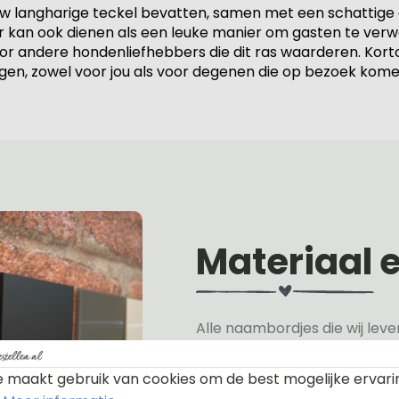
 langharige teckel bevatten, samen met een schattige a
 maar kan ook dienen als een leuke manier om gasten te 
voor andere hondenliefhebbers die dit ras waarderen. Ko
en, zowel voor jou als voor degenen die op bezoek kome
Materiaal 
Alle naambordjes die wij le
Het plexiglas is van nature h
 maakt gebruik van cookies om de best mogelijke ervari
verkrijgen, hiervan hebben wi