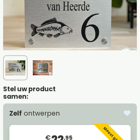
Stel uw product
samen:
Zelf
ontwerpen
Meest gekozen
22
€
,95