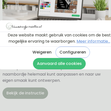
Ontwerptool
Deze website maakt gebruik van cookies om de best
mogelijke ervaring te waarborgen.
Meer informatie...
Weigeren
Configureren
Via onderstaande knop komt u bij een instructie en
een tutorial die u een rondleiding geeft door de
Aanvaard alle cookies
ontwerptool. Hierdoor weet u precies hoe u zelf uw
naambordje helemaal kunt aanpassen en naar uw
eigen smaak kunt ontwerpen.
Bekijk de instructie