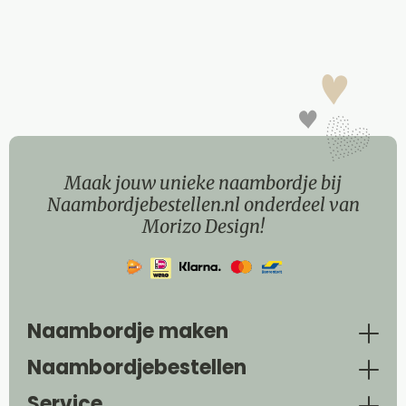
Maak jouw unieke naambordje bij
Naambordjebestellen.nl onderdeel van
Morizo Design!
Naambordje maken
Naambordjebestellen
Service