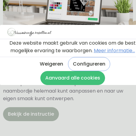
Ontwerptool
Deze website maakt gebruik van cookies om de best
mogelijke ervaring te waarborgen.
Meer informatie...
Weigeren
Configureren
Via onderstaande knop komt u bij een instructie en
een tutorial die u een rondleiding geeft door de
Aanvaard alle cookies
ontwerptool. Hierdoor weet u precies hoe u zelf uw
naambordje helemaal kunt aanpassen en naar uw
eigen smaak kunt ontwerpen.
Bekijk de instructie