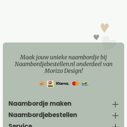
Maak jouw unieke naambordje bij
Naambordjebestellen.nl onderdeel van
Morizo Design!
Naambordje maken
Naambordjebestellen
Service