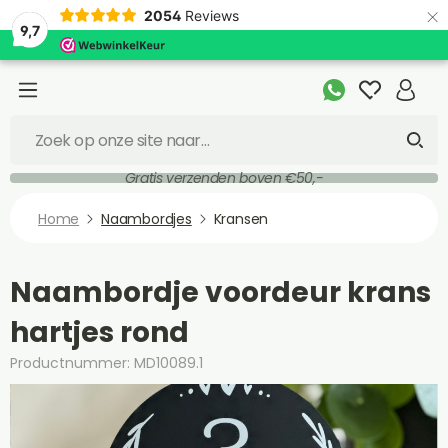
×
2054
Reviews
9,7
Gratis verzenden boven €50,-
Home
Naambordjes
Kransen
Naambordje voordeur krans
hartjes rond
Productnummer: MD10089.1