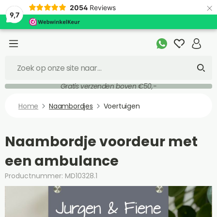
×
2054
Reviews
9,7
Gratis verzenden boven €50,-
Home
Naambordjes
Voertuigen
Naambordje voordeur met
een ambulance
Productnummer: MD10328.1