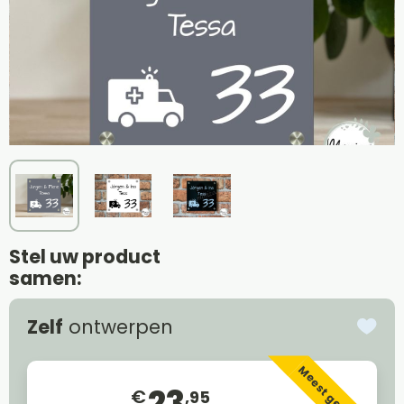
Stel uw product
samen:
Zelf
ontwerpen
Meest gekozen
23
€
,95