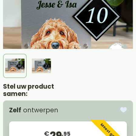
Stel uw product
samen:
Zelf
ontwerpen
Meest gekozen
29
€
,95