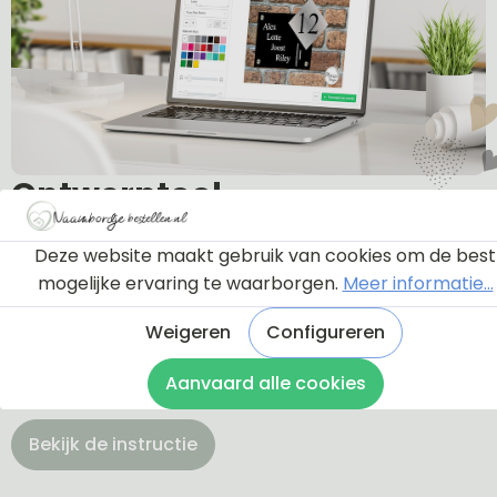
Ontwerptool
Deze website maakt gebruik van cookies om de best
Via onderstaande knop komt u bij een instructie en
mogelijke ervaring te waarborgen.
Meer informatie...
een tutorial die u een rondleiding geeft door de
ontwerptool. Hierdoor weet u precies hoe u zelf uw
Weigeren
Configureren
naambordje helemaal kunt aanpassen en naar uw
Aanvaard alle cookies
eigen smaak kunt ontwerpen.
Bekijk de instructie