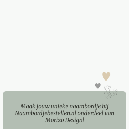
Maak jouw unieke naambordje bij
Naambordjebestellen.nl onderdeel van
Morizo Design!