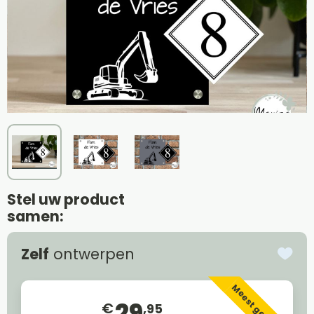
Stel uw product
samen:
Zelf
ontwerpen
Meest gekozen
29
€
,95