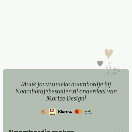
Maak jouw unieke naambordje bij
Naambordjebestellen.nl onderdeel van
Morizo Design!