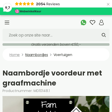
×
2054
Reviews
9,7
Gratis verzenden boven €50,-
Home
Naambordjes
Voertuigen
Naambordje voordeur met
graafmachine
Productnummer: MD10148.1