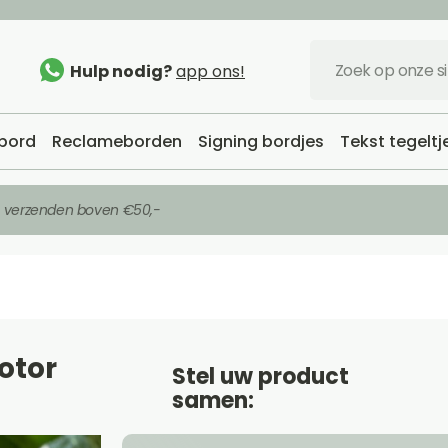
Hulp nodig?
app ons!
bord
Reclameborden
Signing bordjes
Tekst tegeltj
s verzenden boven €50,-
otor
Stel uw product
samen: