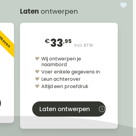
Laten
ontwerpen
gekozen
33
€
,95
Incl. BTW
Wij ontwerpen je
naambord
Voer enkele gegevens in
Leun achterover
Altijd een proefdruk
Laten ontwerpen