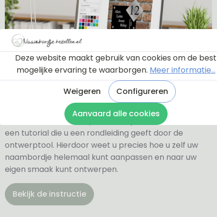
Deze website maakt gebruik van cookies om de best
mogelijke ervaring te waarborgen.
Meer informatie...
Ontwerptool
Weigeren
Configureren
Aanvaard alle cookies
Via onderstaande knop komt u bij een instructie en
een tutorial die u een rondleiding geeft door de
ontwerptool. Hierdoor weet u precies hoe u zelf uw
naambordje helemaal kunt aanpassen en naar uw
eigen smaak kunt ontwerpen.
Bekijk de instructie