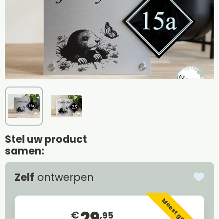
Stel uw product
samen:
Zelf
ontwerpen
Meest gekozen
29
€
,95