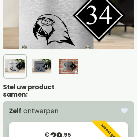
Stel uw product
samen:
Zelf
ontwerpen
Meest gekozen
29
€
,95