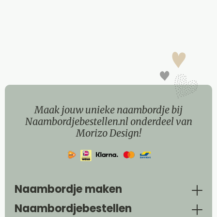
Maak jouw unieke naambordje bij
Naambordjebestellen.nl onderdeel van
Morizo Design!
Naambordje maken
Naambordjebestellen