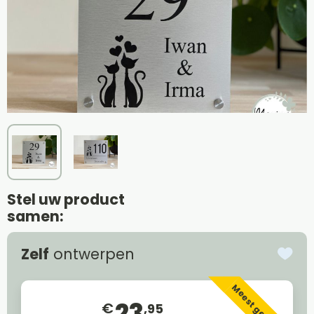
Stel uw product
samen:
Zelf
ontwerpen
Meest gekozen
23
€
,95