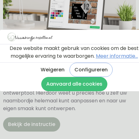
Deze website maakt gebruik van cookies om de best
Ontwerptool
mogelijke ervaring te waarborgen.
Meer informatie...
Weigeren
Configureren
Via onderstaande knop komt u bij een instructie en
Aanvaard alle cookies
een tutorial die u een rondleiding geeft door de
ontwerptool. Hierdoor weet u precies hoe u zelf uw
naambordje helemaal kunt aanpassen en naar uw
eigen smaak kunt ontwerpen.
Bekijk de instructie