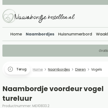
Home
Naambordjes
Huisnummerbord
Waak
Grati
Terug
Home
Naambordjes
Dieren
Vogels
Naambordje voordeur vogel
tureluur
Productnummer: MD10833.2