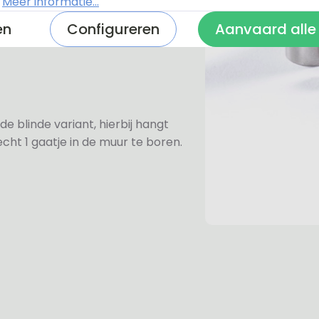
.
Meer informatie...
prijs van €6,-. Mocht u voor een
en
Configureren
Aanvaard alle
e rvs-afstandhouders aan omdat
de blinde variant, hierbij hangt
cht 1 gaatje in de muur te boren.