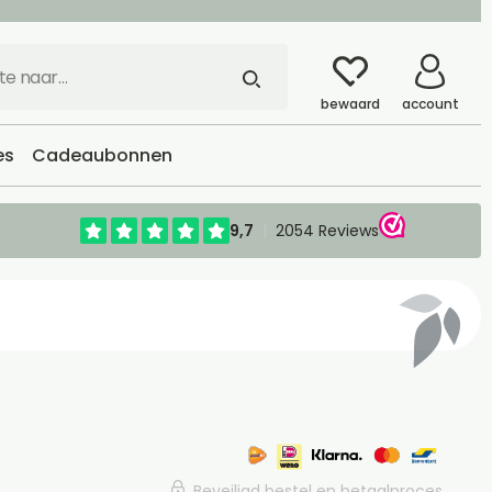
bewaard
account
es
Cadeaubonnen
Beveiligd bestel en betaalproces