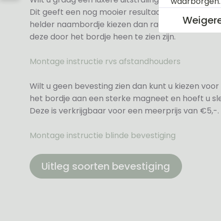
waarborgen
Dit geeft een nog mooier resultaat voor een meer
Weiger
helder naambordje kiezen dan raden wij altijd d
deze door het bordje heen te zien zijn.
Montage instructie rvs afstandhouders
Wilt u geen bevesting zien dan kunt u kiezen voor 
het bordje aan een sterke magneet en hoeft u sle
Deze is verkrijgbaar voor een meerprijs van €5,-.
Montage instructie blinde bevestiging
Uitleg soorten bevestiging