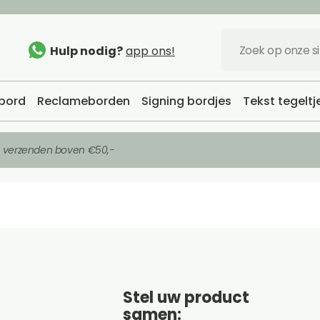
Hulp nodig?
app ons!
bord
Reclameborden
Signing bordjes
Tekst tegeltj
s verzenden boven €50,-
Stel uw product
samen: