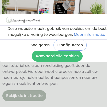
Deze website maakt gebruik van cookies om de best
mogelijke ervaring te waarborgen.
Meer informatie...
Ontwerptool
Weigeren
Configureren
Aanvaard alle cookies
Via onderstaande knop komt u bij een instructie en
een tutorial die u een rondleiding geeft door de
ontwerptool. Hierdoor weet u precies hoe u zelf uw
naambordje helemaal kunt aanpassen en naar uw
eigen smaak kunt ontwerpen.
Bekijk de instructie