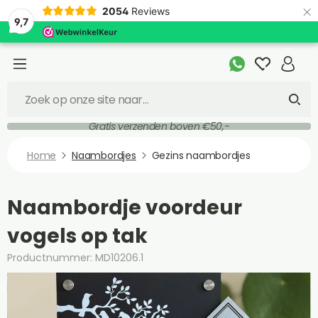
×
2054
Reviews
9,7
Gratis verzenden boven €50,-
Home
Naambordjes
Gezins naambordjes
Naambordje voordeur
vogels op tak
Productnummer: MD10206.1