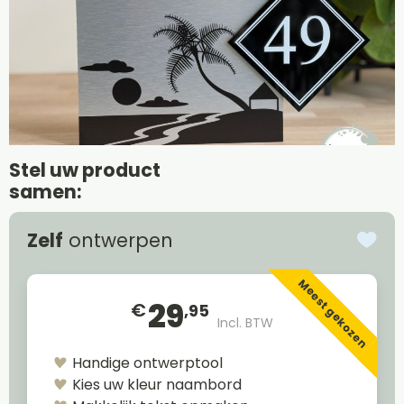
Stel uw product
samen:
Zelf
ontwerpen
Meest gekozen
29
€
,95
Incl. BTW
Handige ontwerptool
Kies uw kleur naambord