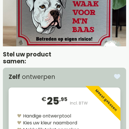
Stel uw product
samen:
Zelf
ontwerpen
Meest gekozen
25
€
,95
Incl. BTW
Handige ontwerptool
Kies uw kleur naambord