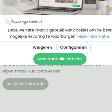
Ontwerptool
Deze website maakt gebruik van cookies om de best
mogelijke ervaring te waarborgen.
Meer informatie...
Via onderstaande knop komt u bij een instructie en
Weigeren
Configureren
een tutorial die u een rondleiding geeft door de
ontwerptool. Hierdoor weet u precies hoe u zelf uw
Aanvaard alle cookies
naambordje helemaal kunt aanpassen en naar uw
eigen smaak kunt ontwerpen.
Bekijk de instructie