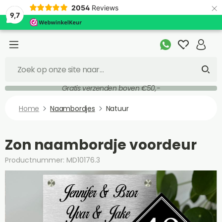
×
2054
Reviews
9,7
Gratis verzenden boven €50,-
Home
Naambordjes
Natuur
Zon naambordje voordeur
Productnummer: MD10176.3