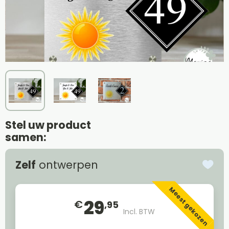
Stel uw product
samen:
Zelf
ontwerpen
Meest gekozen
29
€
,95
Incl. BTW