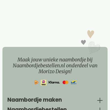
Maak jouw unieke naambordje bij
Naambordjebestellen.nl onderdeel van
Morizo Design!
Naambordje maken
Naambordjebestellen