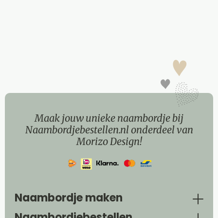
Maak jouw unieke naambordje bij
Naambordjebestellen.nl onderdeel van
Morizo Design!
Naambordje maken
Naambordjebestellen