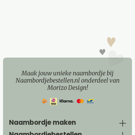
Maak jouw unieke naambordje bij
Naambordjebestellen.nl onderdeel van
Morizo Design!
Naambordje maken
Naambordjebestellen