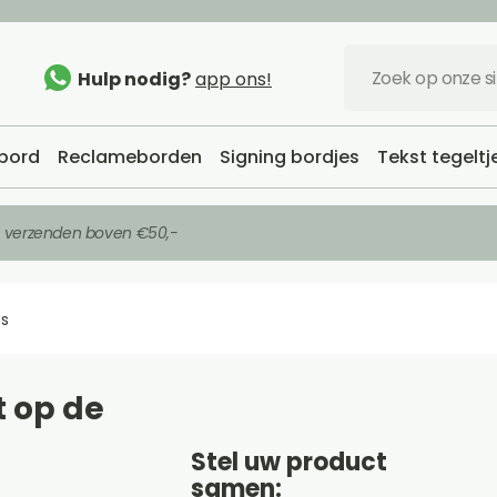
Hulp nodig?
app ons!
bord
Reclameborden
Signing bordjes
Tekst tegeltj
s verzenden boven €50,-
es
 op de
Stel uw product
samen: