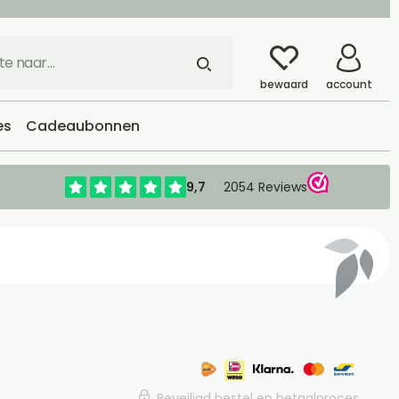
bewaard
account
es
Cadeaubonnen
Beveiligd bestel en betaalproces