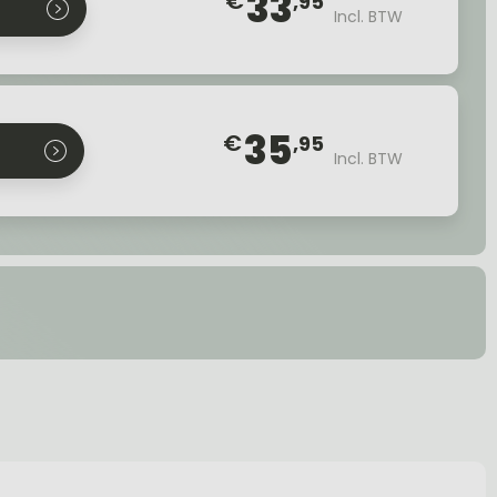
33
€
,95
Incl. BTW
35
€
,95
Incl. BTW