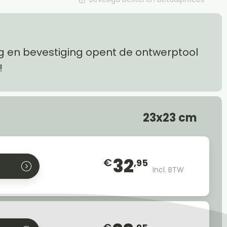
g en bevestiging opent de ontwerptool
!
23x23 cm
32
€
,95
Incl. BTW