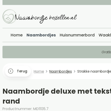
Home
Naambordjes
Huisnummerbord
Waak
Grati
Terug
Home
Naambordjes
Strakke naambordj
Naambordje deluxe met tekst
rand
Productnummer: MD11135.7