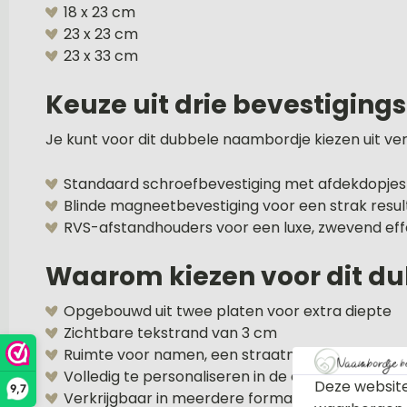
18 x 23 cm
23 x 23 cm
23 x 33 cm
Keuze uit drie bevestigin
Je kunt voor dit dubbele naambordje kiezen uit ver
Standaard schroefbevestiging met afdekdopjes
Blinde magneetbevestiging voor een strak resul
RVS-afstandhouders voor een luxe, zwevend eff
Waarom kiezen voor dit d
Opgebouwd uit twee platen voor extra diepte
Zichtbare tekstrand van 3 cm
Ruimte voor namen, een straatnaam of aanvull
Volledig te personaliseren in de ontwerptool
Deze website
9,7
Verkrijgbaar in meerdere formaten