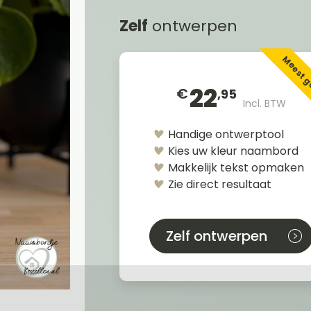
Zelf
ontwerpen
Meest 
22
€
,95
Incl. BTW
Handige ontwerptool
Kies uw kleur naambord
Makkelijk tekst opmaken
Zie direct resultaat
Zelf ontwerpen