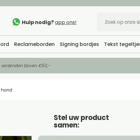
Hulp nodig?
app ons!
ord
Reclameborden
Signing bordjes
Tekst tegeltje
s verzenden boven €50,-
 hond
Stel uw product
samen: