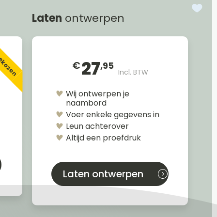
Laten
ontwerpen
gekozen
27
€
,95
Incl. BTW
Wij ontwerpen je
naambord
Voer enkele gegevens in
Leun achterover
Altijd een proefdruk
Laten ontwerpen