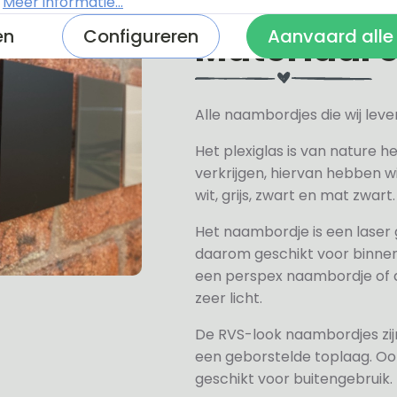
.
Meer informatie...
Materiaal 
en
Configureren
Aanvaard alle
Alle naambordjes die wij le
Het plexiglas is van nature h
verkrijgen, hiervan hebben wi
wit, grijs, zwart en mat zwart.
Het naambordje is een laser
daarom geschikt voor binne
een perspex naambordje of ac
zeer licht.
De RVS-look naambordjes zi
een geborstelde toplaag. Oo
geschikt voor buitengebruik.