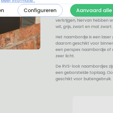
.
Meer informatie...
Alle naambordjes die wij le
en
Configureren
Aanvaard alle
Het plexiglas is van nature h
verkrijgen, hiervan hebben wi
wit, grijs, zwart en mat zwart.
Het naambordje is een laser
daarom geschikt voor binne
een perspex naambordje of ac
zeer licht.
De RVS-look naambordjes zi
een geborstelde toplaag. Oo
geschikt voor buitengebruik.