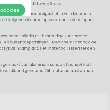
veren hebben een dikte van 3mm.
 cookies
elder maar tegenwoordig is het in vele kleuren te
j de volgende kleuren op voorraad: helder, opaal,
 gesneden volledig uv-bestendige kunststof en
n- en buitentoepassingen. Men noemt het ook wel
rylaat naamplaat. Het materiaal is ijzersterk en
jn gemaakt van aluminium sandwichpaneel met
k wel dibond genoemd. Dit materiaal is uitermate