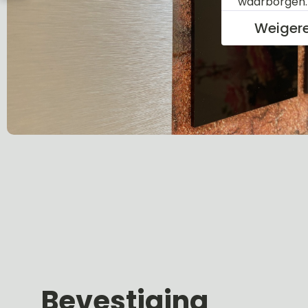
waarborgen
Weiger
Bevestiging