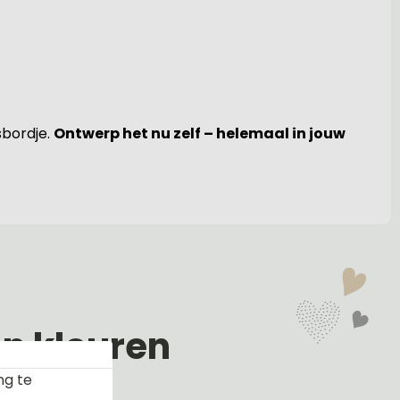
sbordje.
Ontwerp het nu zelf – helemaal in jouw
en kleuren
ng te