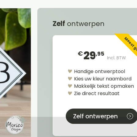
Zelf
ontwerpen
Meest 
29
€
,95
Incl. BTW
Handige ontwerptool
Kies uw kleur naambord
Makkelijk tekst opmaken
Zie direct resultaat
Zelf ontwerpen