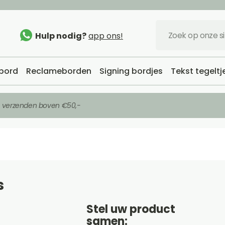
Hulp nodig?
app ons!
bord
Reclameborden
Signing bordjes
Tekst tegeltj
s verzenden boven €50,-
s
Stel uw product
samen: