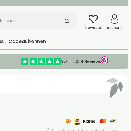
bewaard
account
es
Cadeaubonnen
Beveiligd bestel en betaalproces