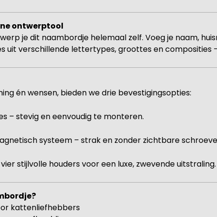
ine ontwerptool
werp je dit naambordje helemaal zelf. Voeg je naam, hui
ies uit verschillende lettertypes, groottes en composities 
ning én wensen, bieden we drie bevestigingsopties:
es – stevig en eenvoudig te monteren.
agnetisch systeem – strak en zonder zichtbare schroeve
vier stijlvolle houders voor een luxe, zwevende uitstraling.
mbordje?
or kattenliefhebbers