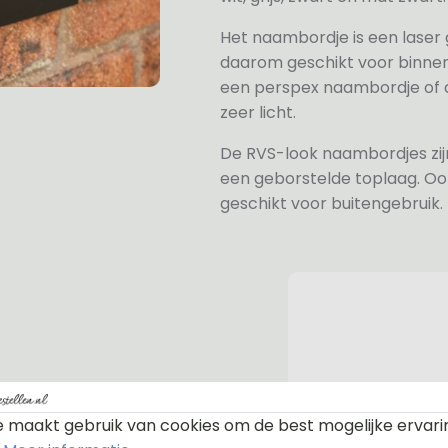
Het naambordje is een laser
daarom geschikt voor binne
een perspex naambordje of ac
zeer licht.
De RVS-look naambordjes zi
een geborstelde toplaag. Oo
geschikt voor buitengebruik.
n bevestiging. Standaard worden
 maakt gebruik van cookies om de best mogelijke ervari
te afdekdopjes zodat u zelf kunt