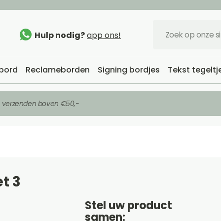
Hulp nodig?
app ons!
bord
Reclameborden
Signing bordjes
Tekst tegeltj
s verzenden boven €50,-
t 3
Stel uw product
samen: