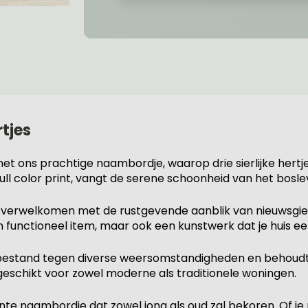
tjes
et ons prachtige naambordje, waarop drie sierlijke hertje
l color print, vangt de serene schoonheid van het bosle
je verwelkomen met de rustgevende aanblik van nieuwsgier
 functioneel item, maar ook een kunstwerk dat je huis een 
estand tegen diverse weersomstandigheden en behoudt he
geschikt voor zowel moderne als traditionele woningen.
te naambordje dat zowel jong als oud zal bekoren. Of je