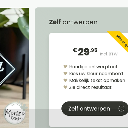
Zelf
ontwerpen
Meest 
29
€
,95
Incl. BTW
Handige ontwerptool
Kies uw kleur naambord
Makkelijk tekst opmaken
Zie direct resultaat
Zelf ontwerpen