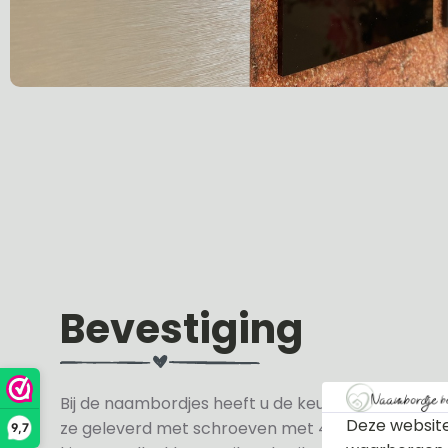
Bevestiging
Bij de naambordjes heeft u de keuze uit 3 soorte
Deze website
ze geleverd met schroeven met 4 zwarte en 4 wit
9,7