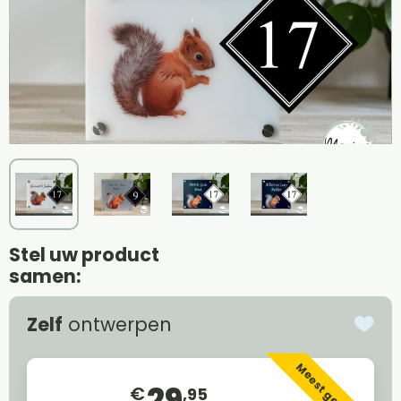
Stel uw product
samen:
Zelf
ontwerpen
Meest gekozen
29
€
,95