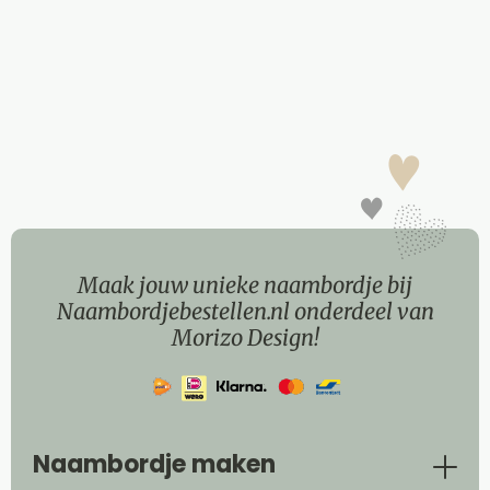
Maak jouw unieke naambordje bij
Naambordjebestellen.nl onderdeel van
Morizo Design!
Naambordje maken