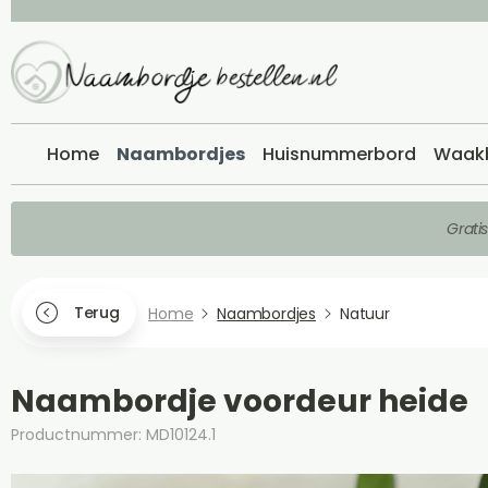
Home
Naambordjes
Huisnummerbord
Waak
Grati
Terug
Home
Naambordjes
Natuur
Naambordje voordeur heide
Productnummer: MD10124.1