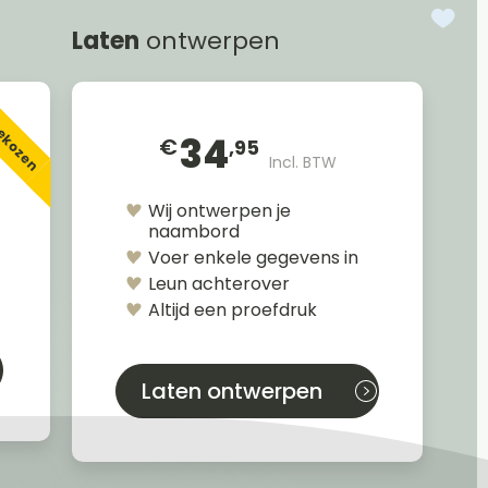
Laten
ontwerpen
gekozen
34
€
,95
Incl. BTW
Wij ontwerpen je
naambord
Voer enkele gegevens in
Leun achterover
Altijd een proefdruk
Laten ontwerpen