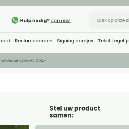
Hulp nodig?
app ons!
bord
Reclameborden
Signing bordjes
Tekst tegeltj
s verzenden boven €50,-
Stel uw product
samen: