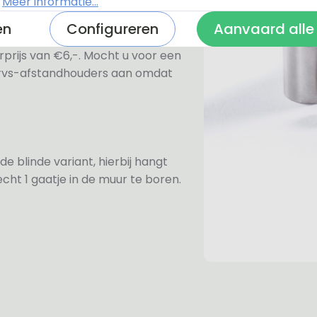
.
Meer informatie...
en
Configureren
Aanvaard alle
ezen voor de rvs-afstandhouders.
prijs van €6,-. Mocht u voor een
e rvs-afstandhouders aan omdat
de blinde variant, hierbij hangt
cht 1 gaatje in de muur te boren.