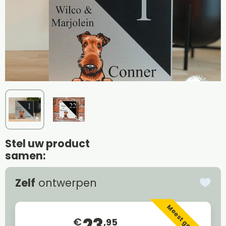
Stel uw product
samen:
Zelf
ontwerpen
Meest gekozen
23
€
,95