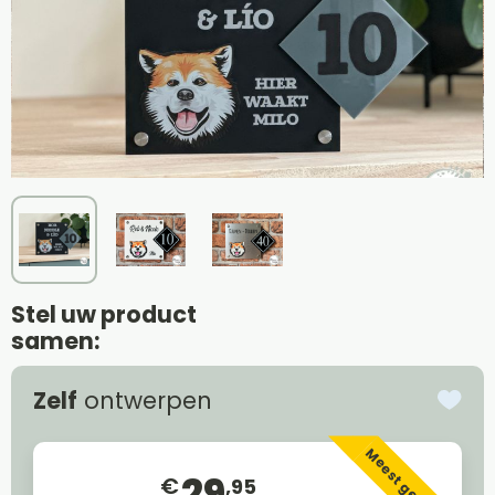
Stel uw product
samen:
Zelf
ontwerpen
Meest gekozen
29
€
,95