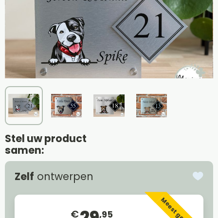
Stel uw product
samen:
Zelf
ontwerpen
Meest gekozen
29
€
,95