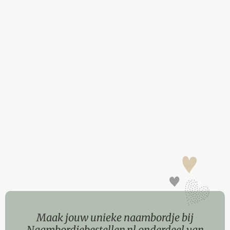
Maak jouw unieke naambordje bij
Naambordjebestellen.nl onderdeel van