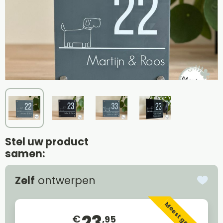
Stel uw product
samen:
Zelf
ontwerpen
Meest gekozen
23
€
,95