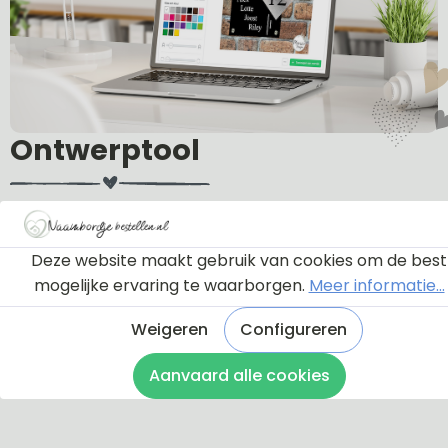
Ontwerptool
Via onderstaande knop komt u bij een instructie en
een tutorial die u een rondleiding geeft door de
Deze website maakt gebruik van cookies om de best
ontwerptool. Hierdoor weet u precies hoe u zelf uw
mogelijke ervaring te waarborgen.
Meer informatie...
naambordje helemaal kunt aanpassen en naar uw
eigen smaak kunt ontwerpen.
Weigeren
Configureren
Aanvaard alle cookies
Bekijk de instructie