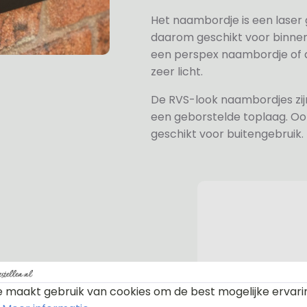
Het naambordje is een laser
daarom geschikt voor binne
een perspex naambordje of ac
zeer licht.
De RVS-look naambordjes zi
een geborstelde toplaag. Oo
geschikt voor buitengebruik.
n bevestiging. Standaard worden
te afdekdopjes zodat u zelf kunt
 maakt gebruik van cookies om de best mogelijke ervari