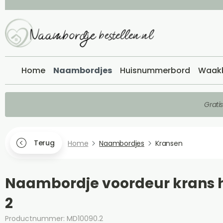
Home
Naambordjes
Huisnummerbord
Waak
Grati
Terug
Home
Naambordjes
Kransen
Naambordje voordeur krans h
2
Productnummer: MD10090.2