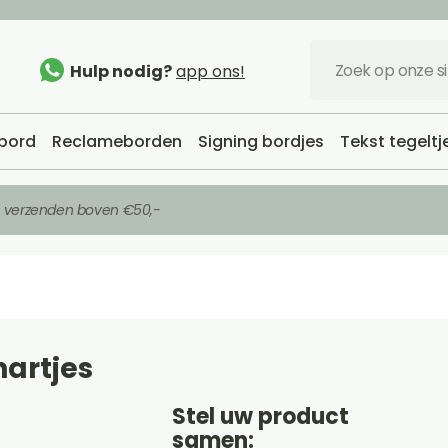
Hulp nodig?
app ons!
bord
Reclameborden
Signing bordjes
Tekst tegeltj
s verzenden boven €50,-
artjes
Stel uw product
samen: