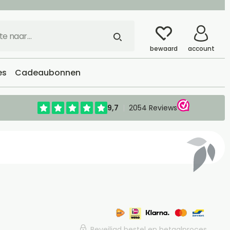
bewaard
account
es
Cadeaubonnen
Beveiligd bestel en betaalproces