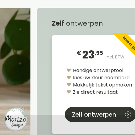
Zelf
ontwerpen
Meest 
23
€
,95
Incl. BTW
Handige ontwerptool
Kies uw kleur naambord
Makkelijk tekst opmaken
Zie direct resultaat
Zelf ontwerpen