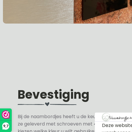
Bevestiging
Bij de naambordjes heeft u de keuze uit 3 soorte
ze geleverd met schroeven met 4 zwarte en 4 wit
Deze website
9,7
kiezen welke kleur u wilt gebruiken.