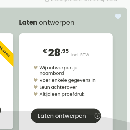
Laten
ontwerpen
gekozen
28
€
,95
Incl. BTW
Wij ontwerpen je
naambord
Voer enkele gegevens in
Leun achterover
Altijd een proefdruk
Laten ontwerpen