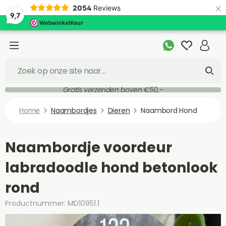
×
2054
Reviews
9,7
Gratis verzenden boven €50,-
Home
Naambordjes
Dieren
Naambord Hond
Naambordje voordeur
labradoodle hond betonlook
rond
Productnummer: MD10951.1