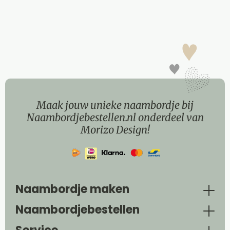
Maak jouw unieke naambordje bij
Naambordjebestellen.nl onderdeel van
Morizo Design!
Naambordje maken
Naambordjebestellen