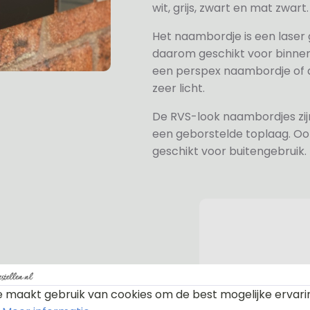
wit, grijs, zwart en mat zwart.
Het naambordje is een laser
daarom geschikt voor binne
een perspex naambordje of ac
zeer licht.
De RVS-look naambordjes zi
een geborstelde toplaag. Oo
geschikt voor buitengebruik.
n bevestiging. Standaard worden
 maakt gebruik van cookies om de best mogelijke ervari
te afdekdopjes zodat u zelf kunt