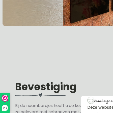
Bevestiging
Bij de naambordjes heeft u de keuze uit 3 soorte
Deze website
9,7
ze geleverd met schroeven met 4 zwarte en 4 wit