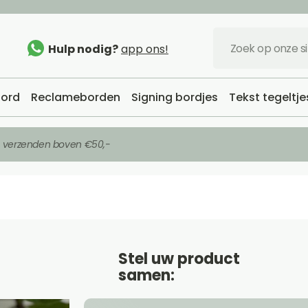
Hulp nodig?
app ons!
ord
Reclameborden
Signing bordjes
Tekst tegeltje
s verzenden boven €50,-
Stel uw product
samen: