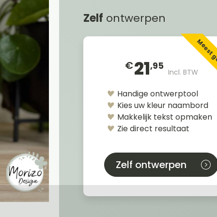
Zelf
ontwerpen
Meest 
21
€
,95
Incl. BTW
Handige ontwerptool
Kies uw kleur naambord
Makkelijk tekst opmaken
Zie direct resultaat
Zelf ontwerpen