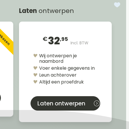
Laten
ontwerpen
gekozen
32
€
,95
Incl. BTW
Wij ontwerpen je
naambord
Voer enkele gegevens in
Leun achterover
Altijd een proefdruk
Laten ontwerpen