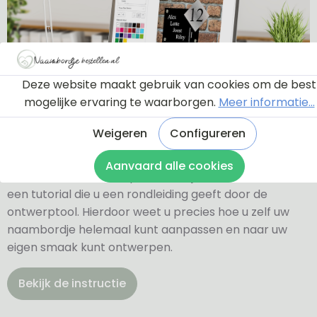
Deze website maakt gebruik van cookies om de best
mogelijke ervaring te waarborgen.
Meer informatie...
Ontwerptool
Weigeren
Configureren
Aanvaard alle cookies
Via onderstaande knop komt u bij een instructie en
een tutorial die u een rondleiding geeft door de
ontwerptool. Hierdoor weet u precies hoe u zelf uw
naambordje helemaal kunt aanpassen en naar uw
eigen smaak kunt ontwerpen.
Bekijk de instructie