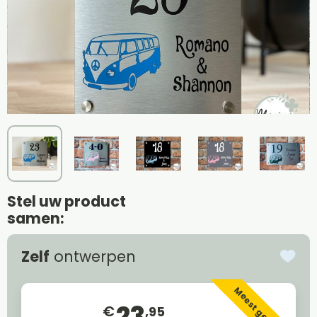
Stel uw product
samen:
Zelf
ontwerpen
Meest gekozen
23
€
,95