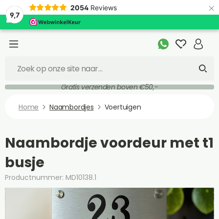
×
2054
Reviews
9,7
Gratis verzenden boven €50,-
Home
Naambordjes
Voertuigen
Naambordje voordeur met t1
busje
Productnummer: MD10138.1