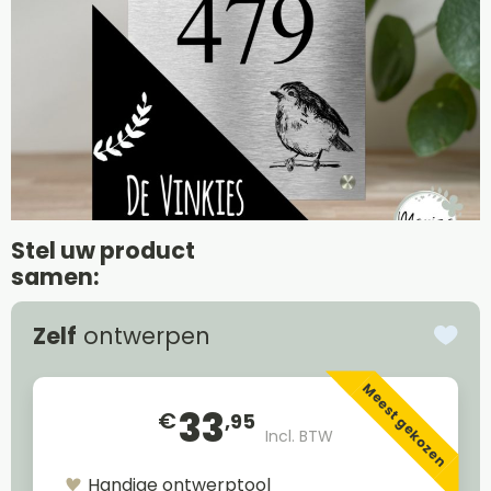
Stel uw product
samen:
Zelf
ontwerpen
Meest gekozen
33
€
,95
Incl. BTW
Handige ontwerptool