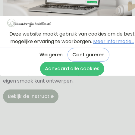
Ontwerptool
Deze website maakt gebruik van cookies om de best
mogelijke ervaring te waarborgen.
Meer informatie...
Via onderstaande knop komt u bij een instructie en
Weigeren
Configureren
een tutorial die u een rondleiding geeft door de
ontwerptool. Hierdoor weet u precies hoe u zelf uw
Aanvaard alle cookies
naambordje helemaal kunt aanpassen en naar uw
eigen smaak kunt ontwerpen.
Bekijk de instructie