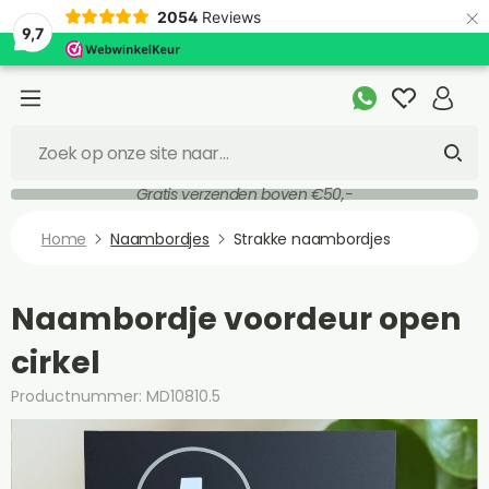
×
2054
Reviews
9,7
Gratis verzenden boven €50,-
Home
Naambordjes
Strakke naambordjes
Naambordje voordeur open
cirkel
Productnummer: MD10810.5