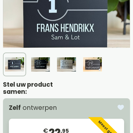
Stel uw product
samen:
Zelf
ontwerpen
Meest gekozen
22
€
,95