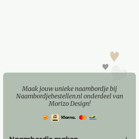
Maak jouw unieke naambordje bij
Naambordjebestellen.nl onderdeel van
Morizo Design!