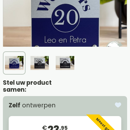
Stel uw product
samen:
Zelf
ontwerpen
Meest gekozen
23
€
,95