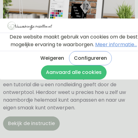
Deze website maakt gebruik van cookies om de best
mogelijke ervaring te waarborgen.
Meer informatie...
Ontwerptool
Weigeren
Configureren
Aanvaard alle cookies
Via onderstaande knop komt u bij een instructie en
een tutorial die u een rondleiding geeft door de
ontwerptool. Hierdoor weet u precies hoe u zelf uw
naambordje helemaal kunt aanpassen en naar uw
eigen smaak kunt ontwerpen.
Bekijk de instructie