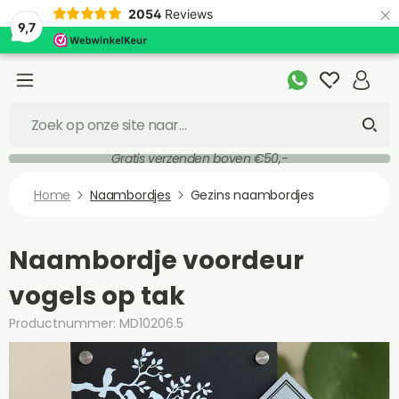
×
2054
Reviews
9,7
Gratis verzenden boven €50,-
Home
Naambordjes
Gezins naambordjes
Naambordje voordeur
vogels op tak
Productnummer: MD10206.5