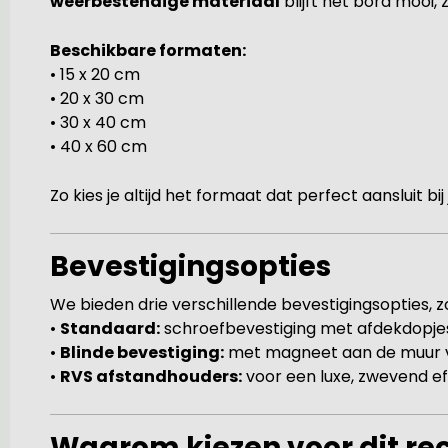
weerbestendige materiaal
blijft het bord mooi,
Beschikbare formaten:
• 15 x 20 cm
• 20 x 30 cm
• 30 x 40 cm
• 40 x 60 cm
Zo kies je altijd het formaat dat perfect aansluit bi
Bevestigingsopties
We bieden drie verschillende bevestigingsopties, zod
•
Standaard:
schroefbevestiging met afdekdopje
•
Blinde bevestiging:
met magneet aan de muur vo
•
RVS afstandhouders:
voor een luxe, zwevend ef
Waarom kiezen voor dit r