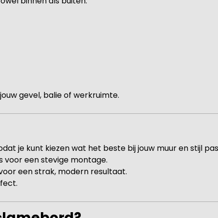
 zowel binnen als buiten.
j jouw gevel, balie of werkruimte.
at je kunt kiezen wat het beste bij jouw muur en stijl pas
s voor een stevige montage.
or een strak, modern resultaat.
fect.
eclamebord?