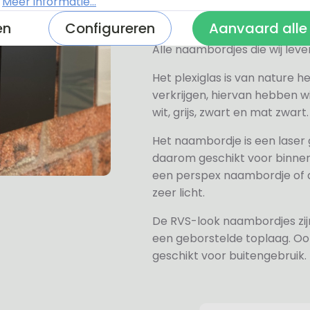
.
Meer informatie...
en
Configureren
Aanvaard alle
Alle naambordjes die wij le
Het plexiglas is van nature h
verkrijgen, hiervan hebben wi
wit, grijs, zwart en mat zwart.
Het naambordje is een laser
daarom geschikt voor binne
een perspex naambordje of ac
zeer licht.
De RVS-look naambordjes zi
een geborstelde toplaag. Oo
geschikt voor buitengebruik.