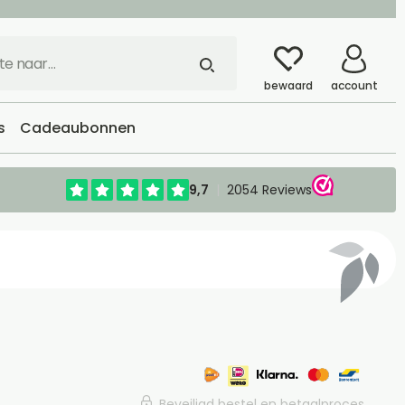
bewaard
account
s
Cadeaubonnen
Beveiligd bestel en betaalproces