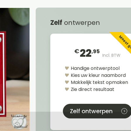
Zelf
ontwerpen
Meest 
22
€
,95
Incl. BTW
Handige ontwerptool
Kies uw kleur naambord
Makkelijk tekst opmaken
Zie direct resultaat
Zelf ontwerpen