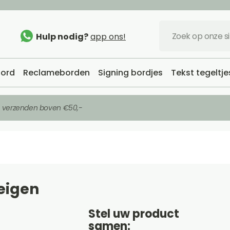
Hulp nodig?
app ons!
ord
Reclameborden
Signing bordjes
Tekst tegeltje
s verzenden boven €50,-
eigen
Stel uw product
samen: