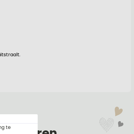
tstraalt.
ng te
en kleuren