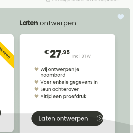
Laten
ontwerpen
gekozen
27
€
,95
Incl. BTW
Wij ontwerpen je
naambord
Voer enkele gegevens in
Leun achterover
Altijd een proefdruk
Laten ontwerpen