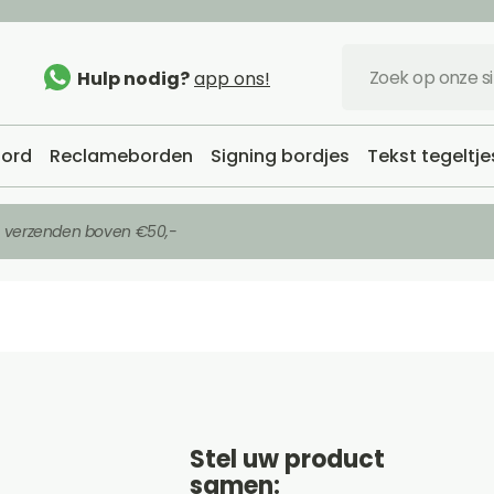
Hulp nodig?
app ons!
ord
Reclameborden
Signing bordjes
Tekst tegeltje
s verzenden boven €50,-
Stel uw product
samen: