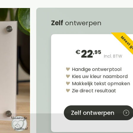
Zelf
ontwerpen
Meest 
22
€
,95
Incl. BTW
Handige ontwerptool
Kies uw kleur naambord
Makkelijk tekst opmaken
Zie direct resultaat
Zelf ontwerpen