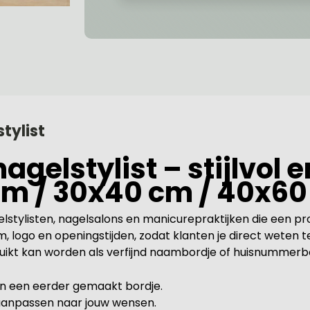
tylist
gelstylist – stijlvol e
cm / 30x40 cm / 40x6
stylisten, nagelsalons en manicurepraktijken die een prof
, logo en openingstijden, zodat klanten je direct weten t
ruikt kan worden als verfijnd naambordje of huisnummerb
van een eerder gemaakt bordje.
 aanpassen naar jouw wensen.