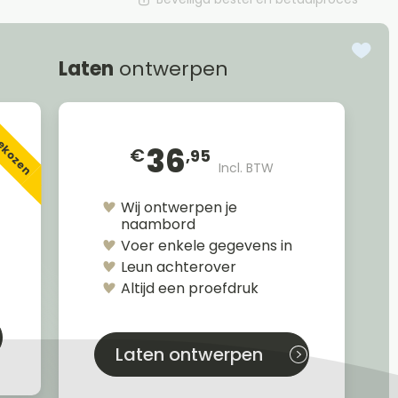
Laten
ontwerpen
gekozen
36
€
,95
Incl. BTW
Wij ontwerpen je
naambord
Voer enkele gegevens in
Leun achterover
Altijd een proefdruk
Laten ontwerpen