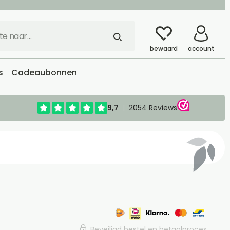
bewaard
account
s
Cadeaubonnen
Beveiligd bestel en betaalproces