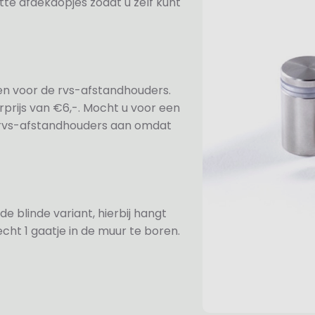
te afdekdopjes zodat u zelf kunt
ezen voor de rvs-afstandhouders.
prijs van €6,-. Mocht u voor een
e rvs-afstandhouders aan omdat
de blinde variant, hierbij hangt
cht 1 gaatje in de muur te boren.