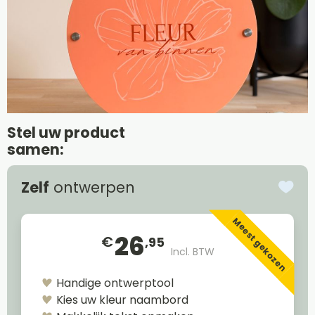
Stel uw product
samen:
Zelf
ontwerpen
Meest gekozen
26
€
,95
Incl. BTW
Handige ontwerptool
Kies uw kleur naambord