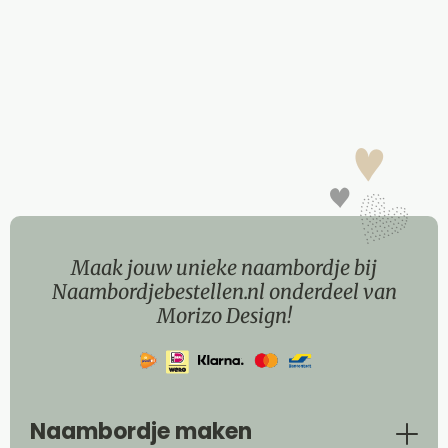
Maak jouw unieke naambordje bij
Naambordjebestellen.nl onderdeel van
Morizo Design!
Naambordje maken