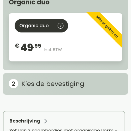
Organic duo
Meest gekozen
Organic duo
49
€
,95
Incl. BTW
Kies de bevestiging
Beschrijving
Set van 2 naambordjes met organische vorm –