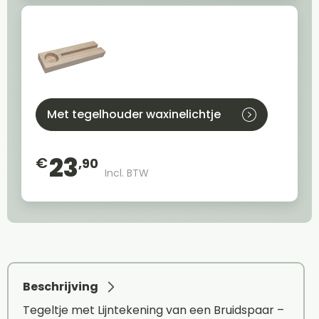
Met tegelhouder waxinelichtje
23
€
,90
Incl. BTW
Beschrijving
Tegeltje met Lijntekening van een Bruidspaar –