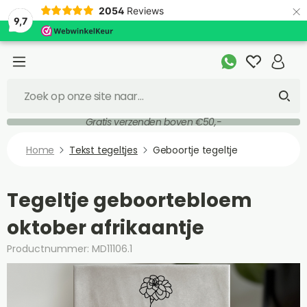
×
2054
Reviews
9,7
Gratis verzenden boven €50,-
Home
Tekst tegeltjes
Geboortje tegeltje
Tegeltje geboortebloem
oktober afrikaantje
Productnummer: MD11106.1