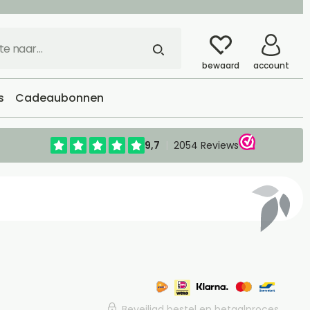
bewaard
account
s
Cadeaubonnen
Beveiligd bestel en betaalproces