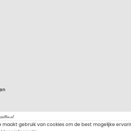
den
ijkheid en professionaliteit uitstraalt bij iedere entree.
 maakt gebruik van cookies om de best mogelijke ervari