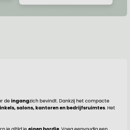
ar de
ingang
zich bevindt. Dankzij het compacte
inkels, salons, kantoren en bedrijfsruimtes
. Het
p je altijd je
eigen bordje
. Voeg eenvoudig een