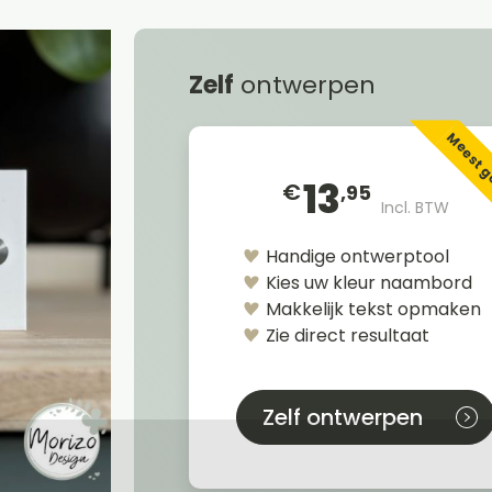
Zelf
ontwerpen
Meest 
13
€
,95
Incl. BTW
Handige ontwerptool
Kies uw kleur naambord
Makkelijk tekst opmaken
Zie direct resultaat
Zelf ontwerpen