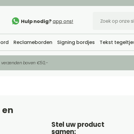
Hulp nodig?
app ons!
ord
Reclameborden
Signing bordjes
Tekst tegeltje
s verzenden boven €50,-
 en
Stel uw product
samen: