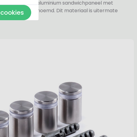
jn gemaakt van aluminium sandwichpaneel met
k wel dibond genoemd. Dit materiaal is uitermate
 cookies