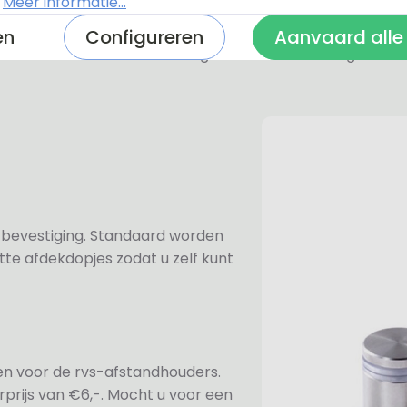
.
Meer informatie...
De RVS-look naambordjes zi
een geborstelde toplaag. Oo
en
Configureren
Aanvaard alle
geschikt voor buitengebruik.
n bevestiging. Standaard worden
te afdekdopjes zodat u zelf kunt
ezen voor de rvs-afstandhouders.
prijs van €6,-. Mocht u voor een