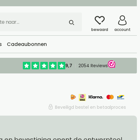
bewaard
account
s
Cadeaubonnen
Beveiligd bestel en betaalproces
g en bevestiging opent de ontwerptool