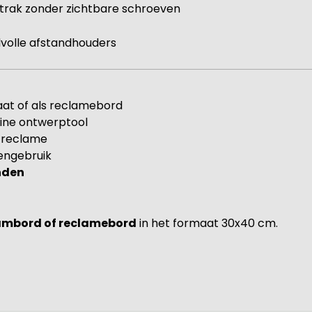
strak zonder zichtbare schroeven
ijlvolle afstandhouders
aat of als reclamebord
ine ontwerptool
f reclame
engebruik
onden
ambord of reclamebord
in het formaat 30x40 cm.