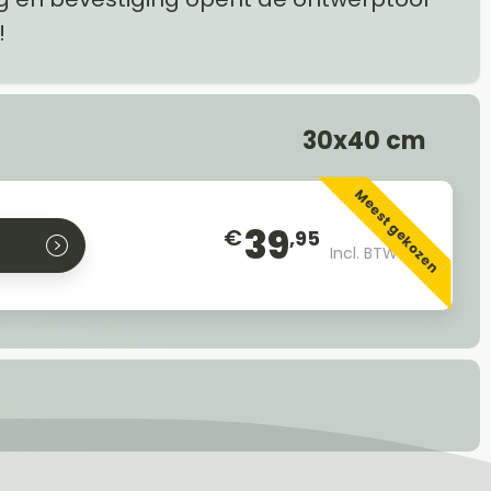
!
30x40 cm
Meest gekozen
39
€
,95
Incl. BTW