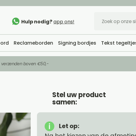
Hulp nodig?
app ons!
ord
Reclameborden
Signing bordjes
Tekst tegeltje
s verzenden boven €50,-
Stel uw product
samen:
Let op:
Na het kiezen van de afmetin