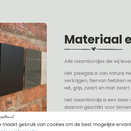
Materiaal 
Alle naambordjes die wij le
Het plexiglas is van nature h
verkrijgen, hiervan hebben wi
wit, grijs, zwart en mat zwart.
Het naambordje is een laser
daarom geschikt voor binne
een perspex naambordje of ac
zeer licht.
 maakt gebruik van cookies om de best mogelijke ervari