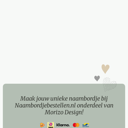
Maak jouw unieke naambordje bij
Naambordjebestellen.nl onderdeel van
Morizo Design!