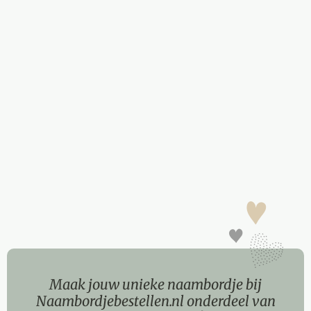
Maak jouw unieke naambordje bij
Naambordjebestellen.nl onderdeel van