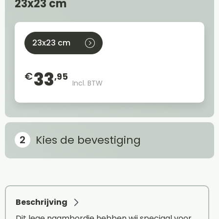
23x23 cm
23x23 cm
33
€
,95
Incl. BTW
Kies de bevestiging
Beschrijving
Dit lege naambordje hebben wij speciaal voor