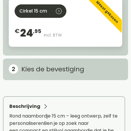
Meest gekozen
Cirkel 15 cm
24
€
,95
Incl. BTW
Kies de bevestiging
Beschrijving
Rond naambordje 15 cm – leeg ontwerp, zelf te
personaliserenBen je op zoek naar
een compact en stijlvol naambordje dat je he…