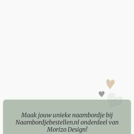
Maak jouw unieke naambordje bij
Naambordjebestellen.nl onderdeel van
Morizo Design!